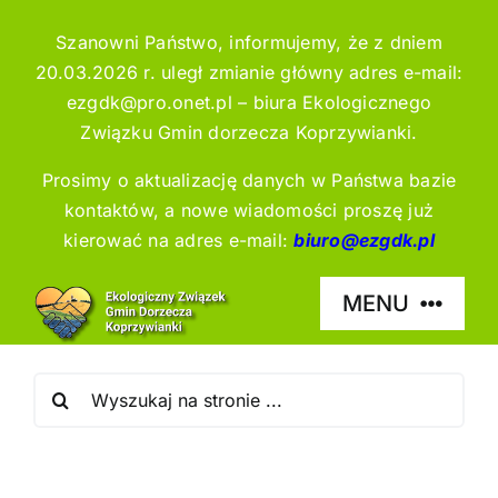
Przejdź
treści
Szanowni Państwo, informujemy, że z dniem
do
20.03.2026 r. uległ zmianie główny adres e-mail:
zawartości
ezgdk@pro.onet.pl – biura Ekologicznego
Związku Gmin dorzecza Koprzywianki.
Prosimy o aktualizację danych w Państwa bazie
kontaktów, a nowe wiadomości proszę już
kierować na adres e-mail:
biuro@ezgdk.pl
MENU
Szukaj
EZGDK
Zakład