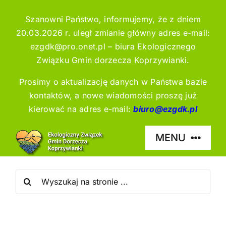
Przejdź
treści
Szanowni Państwo, informujemy, że z dniem
do
20.03.2026 r. uległ zmianie główny adres e-mail:
zawartości
ezgdk@pro.onet.pl – biura Ekologicznego
Związku Gmin dorzecza Koprzywianki.
Prosimy o aktualizację danych w Państwa bazie
kontaktów, a nowe wiadomości proszę już
kierować na adres e-mail:
biuro@ezgdk.pl
MENU
Szukaj
EZGDK
Zakład